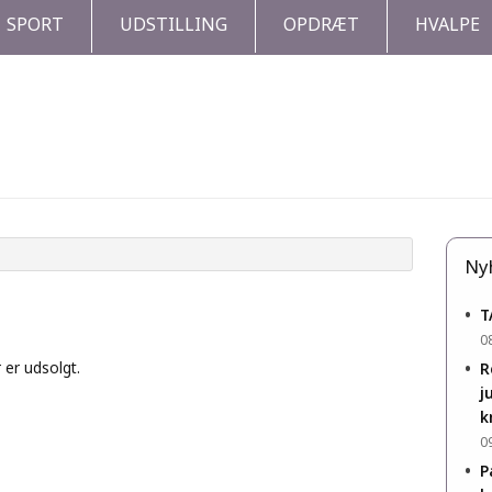
SPORT
UDSTILLING
OPDRÆT
HVALPE
Ny
•
T
0
 er udsolgt.
•
R
j
k
0
•
P