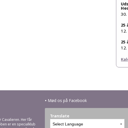
Uds
He
30.
25 
12.
25 
12.
Kal
•
Mød os på Facebook
Translate
r Cavalieren. Her får
bben er en specialklub