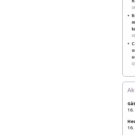
h
0
•
R
m
k
0
•
C
o
u
0
Ak
Gå
16.
He
16.