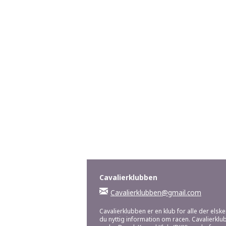
Cavalierklubben
Cavalierklubben@gmail.com
Cavalierklubben er en klub for alle der elske
du nyttig information om racen. Cavalierklu