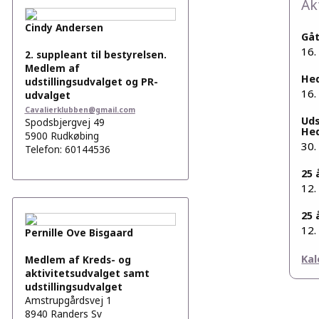
Ak
Cindy Andersen
Gå
16.
2. suppleant til bestyrelsen.
Medlem af
He
udstillingsudvalget og PR-
16.
udvalget
Cavalierklubben@gmail.com
Uds
Spodsbjergvej 49
He
5900 Rudkøbing
30.
Telefon: 60144536
25 
12.
25 
12.
Pernille Ove Bisgaard
Kal
Medlem af Kreds- og
aktivitetsudvalget samt
udstillingsudvalget
Amstrupgårdsvej 1
8940 Randers Sv