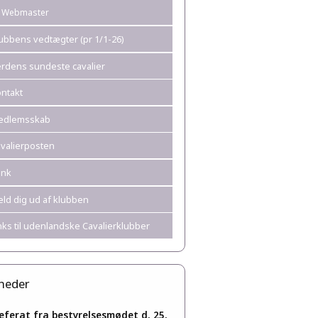
Webmaster
ubbens vedtægter (pr 1/1-26)
rdens sundeste cavalier
ntakt
edlemsskab
valierposten
ank
ld dig ud af klubben
nks til udenlandske Cavalierklubber
heder
eferat fra bestyrelsesmødet d. 25.