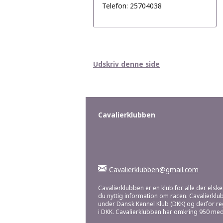
Telefon: 25704038
Udskriv denne side
Cavalierklubben
Cavalierklubben@gmail.com
Cavalierklubben er en klub for alle der elske
du nyttig information om racen. Cavalierklu
under Dansk Kennel Klub (DKK) og derfor r
i DKK. Cavalierklubben har omkring 950 me