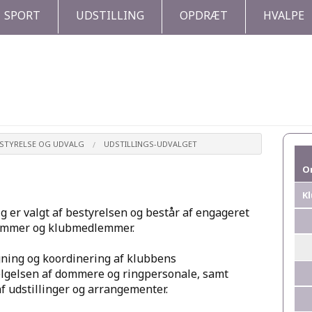
SPORT
UDSTILLING
OPDRÆT
HVALPE
ESTYRELSE OG UDVALG
UDSTILLINGS-UDVALGET
O
K
g er valgt af bestyrelsen og består af engageret
emmer og klubmedlemmer.
ning og koordinering af klubbens
ælgelsen af dommere og ringpersonale, samt
af udstillinger og arrangementer.