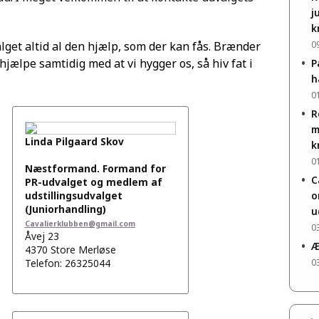
j
k
0
get altid al den hjælp, som der kan fås. Brænder
•
hjælpe samtidig med at vi hygger os, så hiv fat i
P
h
0
•
R
m
Linda Pilgaard Skov
k
0
Næstformand. Formand for
•
C
PR-udvalget og medlem af
o
udstillingsudvalget
(Juniorhandling)
u
Cavalierklubben@gmail.com
0
Åvej 23
•
Æ
4370 Store Merløse
0
Telefon: 26325044