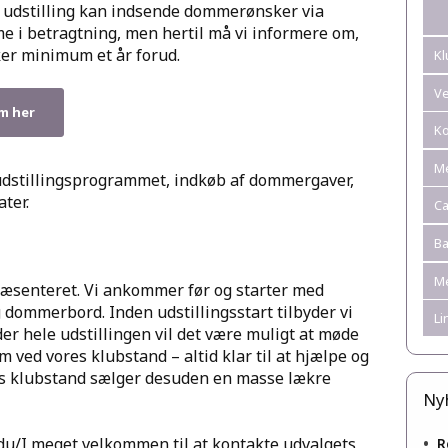
 udstilling kan indsende dommerønsker via
e i betragtning, men hertil må vi informere om,
er minimum et år forud.
Kl
Ve
m her
Ko
M
udstillingsprogrammet, indkøb af dommergaver,
ter.
Ca
B
Me
præsenteret. Vi ankommer før og starter med
dommerbord. Inden udstillingsstart tilbyder vi
Li
der hele udstillingen vil det være muligt at møde
 ved vores klubstand – altid klar til at hjælpe og
es klubstand sælger desuden en masse lækre
Ny
•
 du/I meget velkommen til at kontakte udvalgets
R