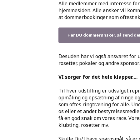
Alle medlemmer med interesse for
hjemmesiden. Alle ønsker vil komm
at dommerbookinger som oftest sk
Har DU dommerønsker, så send de
Desuden har vi også ansvaret for 
rosetter, pokaler og andre sponsora
VI sørger for det hele klapper….
Til hver udstilling er udvalget re
opmåling og opsætning af ringe og 
som oftes ringtræning for alle. Un
os eller et andet bestyrelsesmedlem
få en god snak om vores race. Vor
klubting, rosetter mv.
Skulle Du/I have spørgsmål, så er