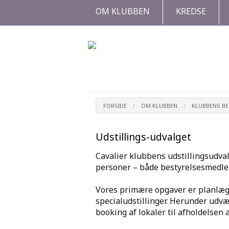
OM KLUBBEN
KREDSE
FORSIDE
OM KLUBBEN
KLUBBENS B
Udstillings-udvalget
Cavalier klubbens udstillingsudval
personer – både bestyrelsesmedl
Vores primære opgaver er planlæg
specialudstillinger. Herunder udv
booking af lokaler til afholdelsen 