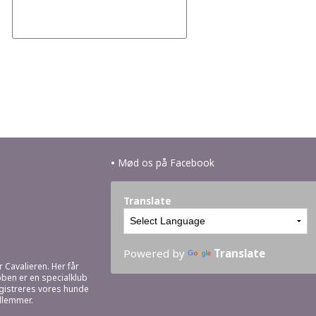
•
Mød os på Facebook
Translate
Powered by
Translate
r Cavalieren. Her får
bben er en specialklub
egistreres vores hunde
dlemmer.