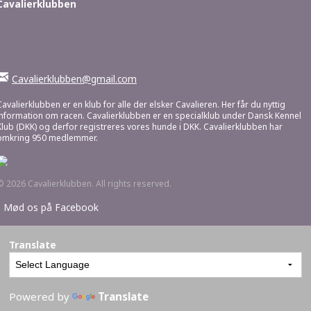
Cavalierklubben
Cavalierklubben@gmail.com
Cavalierklubben er en klub for alle der elsker Cavalieren. Her får du nyttig
information om racen. Cavalierklubben er en specialklub under Dansk Kennel
Klub (DKK) og derfor registreres vores hunde i DKK. Cavalierklubben har
omkring 950 medlemmer.
© 2026 Cavalierklubben. All rights reserved.
•
Mød os på Facebook
Translate
Powered by
Translate