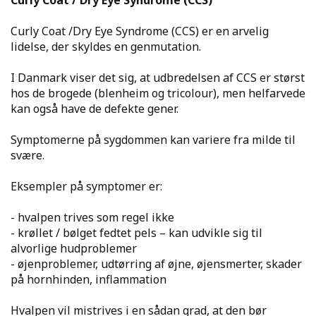
Curly Coat / Dry Eye Syndrome
(CCS)
Curly Coat /Dry Eye Syndrome (CCS) er en arvelig
lidelse, der skyldes en genmutation.
I Danmark viser det sig, at udbredelsen af CCS er størst
hos de brogede (blenheim og tricolour), men helfarvede
kan også have de defekte gener.
Symptomerne på sygdommen kan variere fra milde til
svære.
Eksempler på symptomer er:
- hvalpen trives som regel ikke
- krøllet / bølget fedtet pels – kan udvikle sig til
alvorlige hudproblemer
- øjenproblemer, udtørring af øjne, øjensmerter, skader
på hornhinden, inflammation
Hvalpen vil mistrives i en sådan grad, at den bør