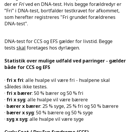
der er
Fri
ved en DNA-test. Hvis begge forældredyr er
”Fri” i DNA-test, bortfalder testkravet for afkommet,
som herefter registreres "Fri grundet forældrenes
DNA-test".
DNA-test for CCS og EFS gælder for livstid. Begge
tests
skal
foretages hos dyrlægen.
Statistik over mulige udfald ved parringer - gælder
både for CCS og EFS
·
fri x fri
: alle hvalpe vil være fri - hvalpene skal
således ikke testes.
·
fri x bærer
: 50 % bærer og 50 % fri
·
fri x syg
: alle hvalpe vil være bærere
·
bærer x bærer
: 25 % syge, 25 % fri og 50 % bærere
·
bærer x syg
: 50 % bærere og 50 % syge
·
syg x syg
: alle hvalpe vil være syge