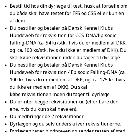
Bestil tid hos din dyrlæge til test, husk at fortælle om
du både skal have testet for EFS og CSS eller kun en
af dem.
Du bestiller og betaler på Dansk Kennel Klubs
Hundeweb for rekvisition for CCS-DNA/Episodic
falling-DNA (ca. 54 kr/stk., hvis du er medlem af DKK,
og ca. 100 kr./stk, hvis du ikke er medlem af DKK). Du
skal købe rekvisitionen inden du tager til dyrlæge.
Du bestiller og betaler på Dansk Kennel Klubs
Hundeweb for rekvisition / Episodic Falling-DNA (ca.
100 kr., hvis du er medlem af DKK, og ca. 175 kr., hvis
du ikke er medlem af DKK).
Du skal
købe
rekvisitionen
inden du tager til dyrlæge.
Du printer begge rekvisitioner ud (eller bare den
ene, hvis du kun skal have en).
Du medbringer de 2 rekvisitioner
Dyrlægen og du selv underskriver rekvisitionerne.
Dyrlægen tager blodprøven og sender testen af sted.