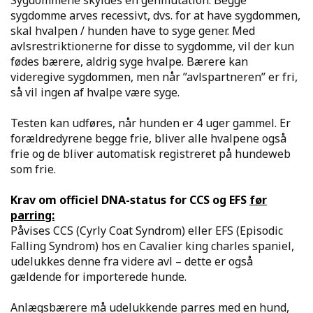
sygdomme arves recessivt, dvs. for at have sygdommen,
skal hvalpen / hunden have to syge gener. Med
avlsrestriktionerne for disse to sygdomme, vil der kun
fødes bærere, aldrig syge hvalpe. Bærere kan
videregive sygdommen, men når ”avlspartneren” er fri,
så vil ingen af hvalpe være syge.
Testen kan udføres, når hunden er 4 uger gammel. Er
forældredyrene begge frie, bliver alle hvalpene også
frie og de bliver automatisk registreret på hundeweb
som frie.
Krav om officiel DNA-status for CCS og EFS
før
parring:
Påvises CCS (Cyrly Coat Syndrom) eller EFS (Episodic
Falling Syndrom) hos en Cavalier king charles spaniel,
udelukkes denne fra videre avl – dette er også
gældende for importerede hunde.
Anlægsbærere må udelukkende parres med en hund,