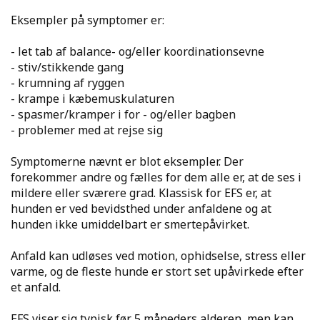
Eksempler på symptomer er:
- let tab af balance- og/eller koordinationsevne
- stiv/stikkende gang
- krumning af ryggen
- krampe i kæbemuskulaturen
- spasmer/kramper i for - og/eller bagben
- problemer med at rejse sig
Symptomerne nævnt er blot eksempler. Der
forekommer andre og fælles for dem alle er, at de ses i
mildere eller sværere grad. Klassisk for EFS er, at
hunden er ved bevidsthed under anfaldene og at
hunden ikke umiddelbart er smertepåvirket.
Anfald kan udløses ved motion, ophidselse, stress eller
varme, og de fleste hunde er stort set upåvirkede efter
et anfald.
EFS viser sig typisk før 5 måneders alderen, men kan