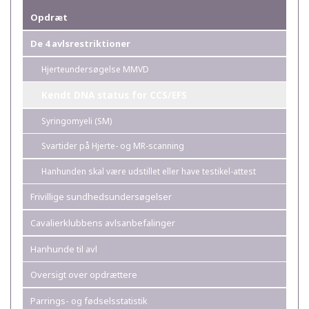
Opdræt
De 4 avlsrestriktioner
Hjerteundersøgelse MMVD
Kendt DNA status for CCS/EFS
Syringomyeli (SM)
Svartider på Hjerte- og MR-scanning
Hanhunden skal være udstillet eller have testikel-attest
Frivillige sundhedsundersøgelser
Cavalierklubbens avlsanbefalinger
Hanhunde til avl
Oversigt over opdrættere
Parrings- og fødselsstatistik