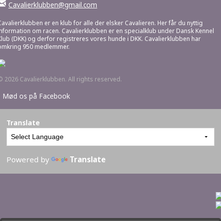
Cavalierklubben@gmail.com
Cavalierklubben er en klub for alle der elsker Cavalieren. Her får du nyttig
information om racen. Cavalierklubben er en specialklub under Dansk Kennel
Klub (DKK) og derfor registreres vores hunde i DKK. Cavalierklubben har
omkring 950 medlemmer.
© 2026 Cavalierklubben. All rights reserved.
•
Mød os på Facebook
Translate
Powered by
Translate