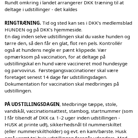
Rundt omkring i landet arrangerer DKK træning til at
deltage i udstillinger - det kaldes
RINGTRÆNING.
Tid og sted kan ses i DKK’s medlemsblad
HUNDEN og på DKK’s hjemmeside.
En dag inden selve udstillingen skal du vaske hunden og
tørre den, så den får en glat, flot ren pels. Kontrollér
også at hundens negle er pænt klippede. Vær
opmærksom på vaccination, for at deltage på
udstillingskal en hund være vaccineret mod hundesyge
og parvovirus. Førstegangsvaccinationer skal være
foretaget senest 14 dage før udstillingsdagen.
Dokumentation for vaccination skal medbringes på
udstillingen.
PÅ UDSTILLINGSDAGEN
, Medbringe tæppe, stole,
vandskål, vaccinationsattest, stambog, startnummer (som
I får tilsendt af DKK ca. 1-2 uger inden udstillingen -
HUSK at printe ud!), sikkerhedsnål til nummerskiltet
(eller nummerskiltholder) og evt. en kam/børste. Husk
også varmt tøj hvis udstillingen foregår udendørs.-Mød