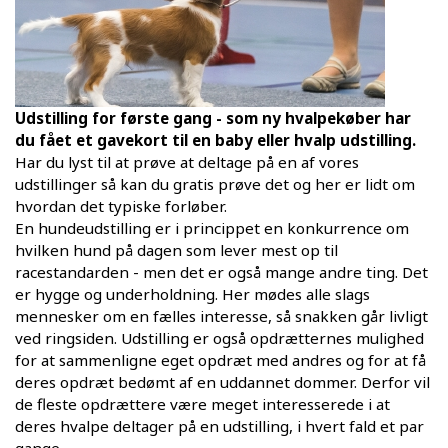
Udstilling for første gang - som ny hvalpekøber har
du fået et gavekort til en baby eller hvalp udstilling.
Har du lyst til at prøve at deltage på en af vores
udstillinger så kan du gratis prøve det og her er lidt om
hvordan det typiske forløber.
En hundeudstilling er i princippet en konkurrence om
hvilken hund på dagen som lever mest op til
racestandarden - men det er også mange andre ting. Det
er hygge og underholdning. Her mødes alle slags
mennesker om en fælles interesse, så snakken går livligt
ved ringsiden. Udstilling er også opdrætternes mulighed
for at sammenligne eget opdræt med andres og for at få
deres opdræt bedømt af en uddannet dommer. Derfor vil
de fleste opdrættere være meget interesserede i at
deres hvalpe deltager på en udstilling, i hvert fald et par