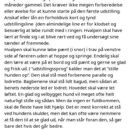
måneder gammel. Det kræver ikke megen forberedelse
eller øvelse for at kunne starte på den første udstilling.
Anskaf eller lån en forholdsvis kort og tynd
udstillingsline (den almindelige line er for klodset og
besværlig at løbe rundt med i ringen. Hvalpen skal have
lært at finde sig i at blive rørt ved og få undersøgt sine
tænder af fremmede.
Hvalpen skal kunne løbe pænt (i snor) i trav på venstre
side af føreren uden at hoppe og springe. Endelig skal
den lære at være på et bord og stå pænt og gerne se glad
og frisk ud. I ”udstillingssprog” kalder man det at ”stille
hunden op”. Den skal stå med forbenene paralle og
lodrette. Bagbenene skal stå lidt bagud, men sådan at
benets nederste led er lodret. Hovedet skal være let
løftet. En glad og velbygget hund vil meget ofte helt
naturligt stille sig sådan. Men da ingen er fuldkommen,
skal de fleste have lidt hjælp. Det er mest korrekt at stå
ved hundens skulder, men det kan ofte være nemmere
at få den til at se glad ud, når man står foran den, så gør
bare det hvis det går bedre.