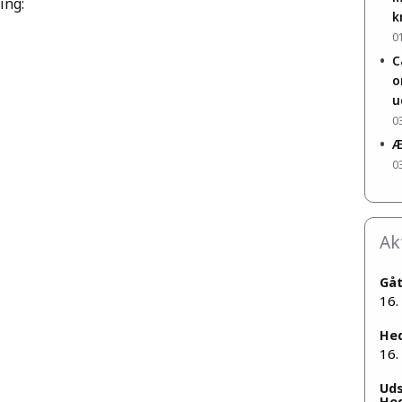
ing:
k
0
•
C
o
u
0
•
Æ
0
Ak
Gå
16.
He
16.
Uds
He