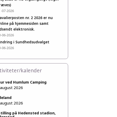
ræves)
1-07-2026
avalierposten nr. 2 2026 er nu
nline på hjemmesiden samt
dsendt elektronisk.
3-06-2026
ndring i Sundhedsudvalget
3-06-2026
tiviteter/kalender
tur ved Humlum Camping
 august 2026
deland
 august 2026
tilling på Hedensted stadion,
densted