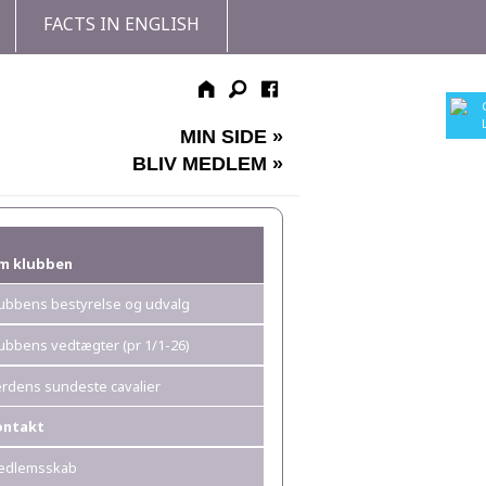
FACTS IN ENGLISH
MIN SIDE »
BLIV MEDLEM »
m klubben
ubbens bestyrelse og udvalg
ubbens vedtægter (pr 1/1-26)
rdens sundeste cavalier
ontakt
edlemsskab