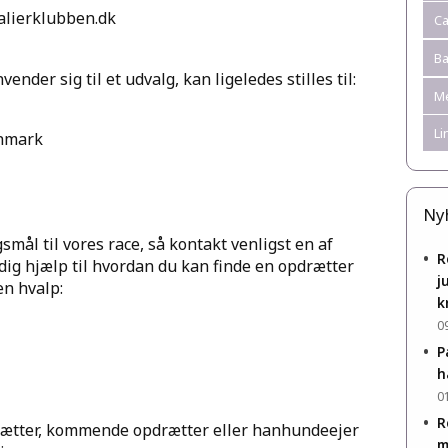
alierklubben.dk
Ca
B
nder sig til et udvalg, kan ligeledes stilles til:
Me
Li
anmark
Ny
smål til vores race, så kontakt venligst en af
•
R
dig hjælp til hvordan du kan finde en opdrætter
j
en hvalp:
k
0
•
P
h
0
•
R
rætter, kommende opdrætter eller hanhundeejer
m