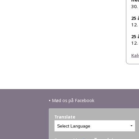
30.
25 
12.
25 
12.
Kal
•
Mød os på Facebook
Translate