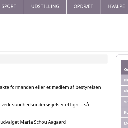
SPORT
UDSTILLING
OPDRÆT
HVALPE
O
Kl
takte formanden eller et medlem af bestyrelsen
Kl
Ve
 vedr. sundhedsundersøgelser el.lign. – så
K
udvalget Maria Schou Aagaard:
M