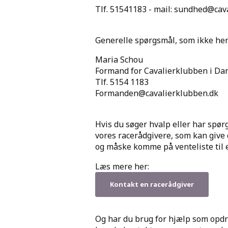
Tlf. 51541183 - mail: sundhed@cav
Generelle spørgsmål, som ikke henve
Maria Schou
Formand for Cavalierklubben i D
Tlf. 5154 1183
Formanden@cavalierklubben.dk
Hvis du søger hvalp eller har spørg
vores racerådgivere, som kan give 
og måske komme på venteliste til 
Læs mere her:
Kontakt en racerådgiver
Og har du brug for hjælp som opd