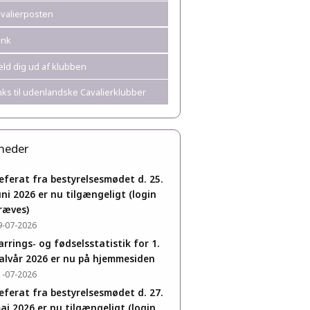
valierposten
ank
ld dig ud af klubben
nks til udenlandske Cavalierklubber
heder
eferat fra bestyrelsesmødet d. 25.
uni 2026 er nu tilgængeligt (login
ræves)
9-07-2026
arrings- og fødselsstatistik for 1.
alvår 2026 er nu på hjemmesiden
1-07-2026
eferat fra bestyrelsesmødet d. 27.
aj 2026 er nu tilgængeligt (login