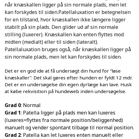
når knæskallen ligger på sin normale plads, men let
kan forskydes til siden.
P
atellaluxation er betegnelsen
for en tilstand, hvor knæskallen ikke længere ligger
stabilt på sin plads. Den glider ud af sin normale
stilling (luxerer). Knæskallen kan enten flyttes mod
midten (medialt) eller til siden (lateralt).
Patellaluxation bruges også, når knæskallen ligger på
sin normale plads, men let kan forskydes til siden
.
Det er en god ide at få undersøgt din hund for “løse
knæskaller”. Det skal gøres efter hunden er fyldt 12 mdr.
Det er en undersøgelse din egen dyrlæge kan lave. Husk
at købe rekvisition på hundeweb inden undersøgelse.
Grad 0
: Normal
Grad 1
: Patella ligger på plads men kan luxeres
(luxeres=flyttes fra normale position/beliggenhed)
manuelt og vender spontant tilbage til normal position.
Grad 2
: Patella kan let luxeres enten manuelt eller