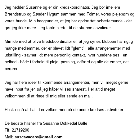
Jeg hedder Susanne og er din kredskoordinator. Jeg bor imellem
Brændstrup og Sønder Hygum sammen med Folmer, vores plejebørn og
vores hunde. Min baggrund er, at jeg har opdrættet schæferhunde - det
gør jeg ikke mere - jeg tabte hjertet til de skønne cavalierer.
Min idé med at blive kredskoordinator er, at jeg synes klubben har rigtig
mange medlemmer, der er blevet lidt "glemt" i alle arrangementer med
udstilling - savner lidt mere personlig kontakt, hvor hundene ses i en
helhed - både i forhold til pleje, pasning, adfærd og alle de emner, det
berører.
Jeg har flere ideer til kommende arrangementer, men vil meget gerne
have input fra jer, så jeg håber vi ses snarest. I er altid meget
velkommen til at ringe til mig eller sende en mail.
Husk også at I altid er velkommen på de andre kredses aktiviteter.
De bedste hilsner fra Susanne Dokkedal Balle
Tlf. 21719200
Mail:
suscavacare@gmail.com