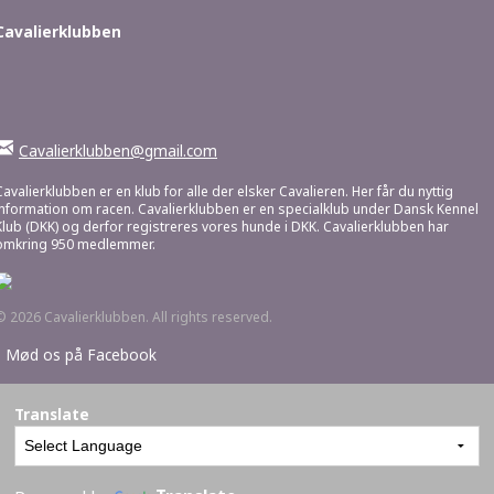
Cavalierklubben
Cavalierklubben@gmail.com
Cavalierklubben er en klub for alle der elsker Cavalieren. Her får du nyttig
information om racen. Cavalierklubben er en specialklub under Dansk Kennel
Klub (DKK) og derfor registreres vores hunde i DKK. Cavalierklubben har
omkring 950 medlemmer.
© 2026 Cavalierklubben. All rights reserved.
•
Mød os på Facebook
Translate