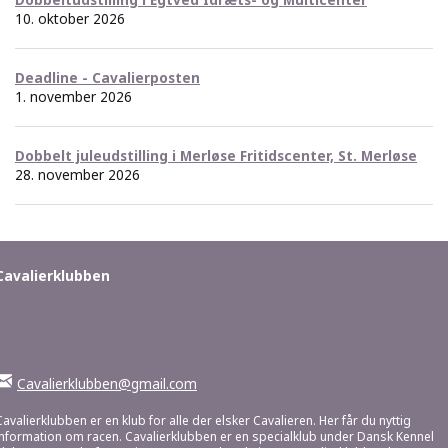
10. oktober 2026
Deadline - Cavalierposten
1. november 2026
Dobbelt juleudstilling i Merløse Fritidscenter, St. Merløse
28. november 2026
Cavalierklubben
Cavalierklubben@gmail.com
Cavalierklubben er en klub for alle der elsker Cavalieren. Her får du nyttig
information om racen. Cavalierklubben er en specialklub under Dansk Kennel