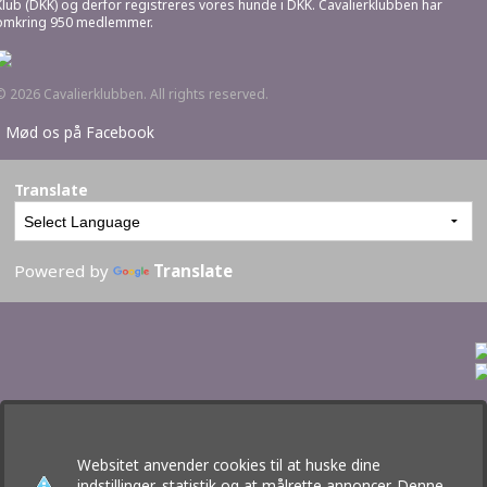
Klub (DKK) og derfor registreres vores hunde i DKK. Cavalierklubben har
omkring 950 medlemmer.
© 2026 Cavalierklubben. All rights reserved.
•
Mød os på Facebook
Translate
Powered by
Translate
Websitet anvender cookies til at huske dine
indstillinger, statistik og at målrette annoncer. Denne