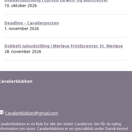
10. oktober 2026
Deadline - Cavalierposten
1. november 2026
Dobbelt juleudstilling i Merløse Fritidscenter, St. Merløse
28. november 2026
Cavalierklubben
Cavalierklubben@gmail.com
Cavalierklubben er en klub for alle der elsker Cavalieren. Her får du nyttig
information om racen. Cavalierklubben er en specialklub under Dansk Kennel