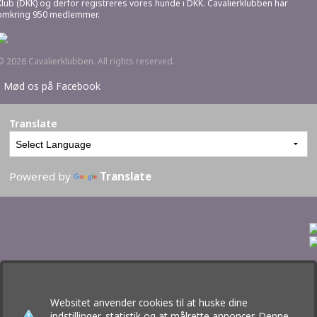
Klub (DKK) og derfor registreres vores hunde i DKK. Cavalierklubben har
omkring 950 medlemmer.
© 2026 Cavalierklubben. All rights reserved.
•
Mød os på Facebook
Translate
Powered by
Translate
Websitet anvender cookies til at huske dine
indstillinger, statistik og at målrette annoncer. Denne